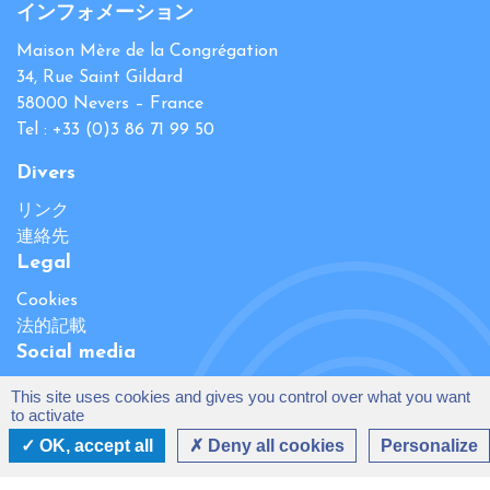
インフォメーション
Maison Mère de la Congrégation
34, Rue Saint Gildard
58000 Nevers – France
Tel : +33 (0)3 86 71 99 50
Divers
リンク
連絡先
Legal
Cookies
法的記載
Social media
This site uses cookies and gives you control over what you want
to activate
OK, accept all
Deny all cookies
Personalize