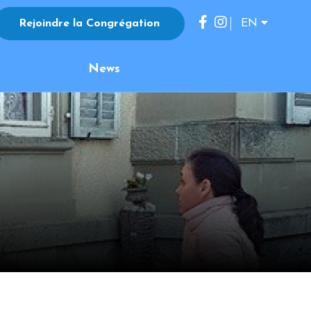
Rejoindre la Congrégation
EN
FR
News
ES
IT
JP
KO
DE