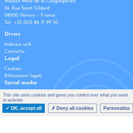
Maison Mère de la Congrégation
34, Rue Saint Gildard
58000 Nevers – France
Tel : +33 (0)3 86 71 99 50
Divers
Indirizzi utili
Contatto
Legal
Cookies
Riferimenti legali
Social media
This site uses cookies and gives you control over what you want
to activate
OK, accept all
Deny all cookies
Personalize
Realisation
Direct@Web
- Création graphique
NewSoul