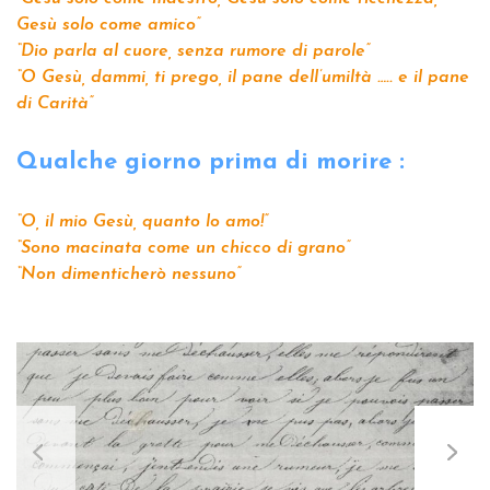
Gesù solo come amico”
“Dio parla al cuore, senza rumore di parole”
“O Gesù, dammi, ti prego, il pane dell’umiltà ….. e il pane
di Carità”
Qualche giorno prima di morire :
“O, il mio Gesù, quanto lo amo!”
“Sono macinata come un chicco di grano”
“Non dimenticherò nessuno”