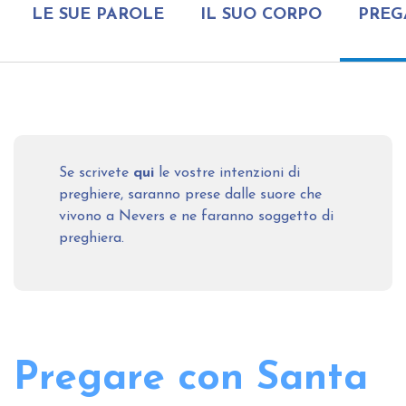
LE SUE PAROLE
IL SUO CORPO
PREG
Se scrivete
qui
le vostre intenzioni di
preghiere, saranno prese dalle suore che
vivono a Nevers e ne faranno soggetto di
preghiera.
Pregare con Santa