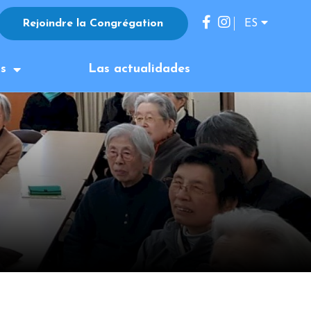
Rejoindre la Congrégation
ES
FR
os
Las actualidades
EN
IT
JP
KO
DE