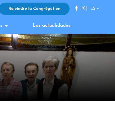
Rejoindre la Congrégation
ES
FR
os
Las actualidades
EN
IT
JP
KO
DE