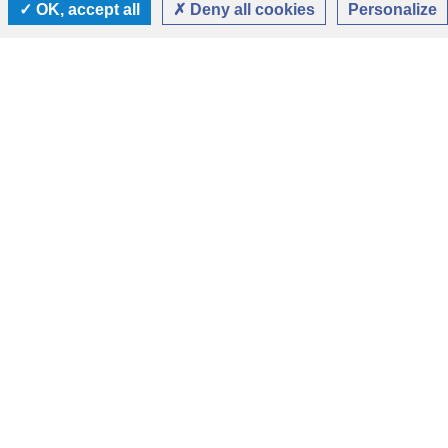
OK, accept all
Deny all cookies
Personalize
LA MISSION
Au service
des plus démunis,
sur 4 continents
En Afrique
En Côte d’Ivoire : à Anyama, commune proche
d’Abidjan, les sœurs animent un centre
d’alphabétisation et une bibliothèque de rue, elles
sont présentes dans un foyer d’accueil des enfants de
la rue. Elles participent à la vie de la paroisse, et