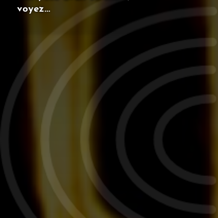
voyez…